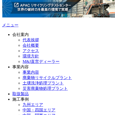
メニュー
会社案内
代表挨拶
会社概要
アクセス
環境方針
M&J直営ディーラー
事業内容
事業内容
廃棄物リサイクルプラント
土壌洗浄処理プラント
災害廃棄物処理プラント
取扱製品
施工事例
九州エリア
中国・四国エリア