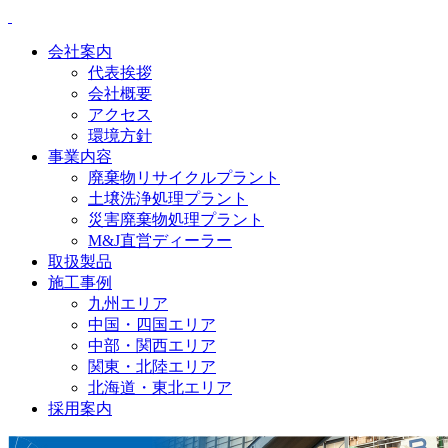
会社案内
代表挨拶
会社概要
アクセス
環境方針
事業内容
廃棄物リサイクルプラント
土壌洗浄処理プラント
災害廃棄物処理プラント
M&J直営ディーラー
取扱製品
施工事例
九州エリア
中国・四国エリア
中部・関西エリア
関東・北陸エリア
北海道・東北エリア
採用案内